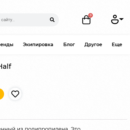
ренды
Экипировка
Блог
Другое
Еще
Half
нный из полипропилена. Это