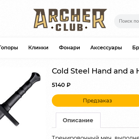
Топоры
Клинки
Фонари
Аксессуары
Б
Cold Steel Hand and a 
5140
₽
Предзаказ
Описание
Тренировочный меч, выполне