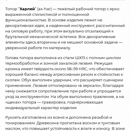
Топор “
Харлей
” (ax-har) — тяжёлый рабочий топор с ярко
выраженной стилистикой и полноценной
функциональностью. В основе изделия лежит не
декоративная идея, а надёжный инструмент, рассчитанный
на силовую работу, при этом визуально отсылающий к
брутальной механической эстетике. Все декоративные
элементы здесь вторичны и не мешают основной задаче —
уверенной работе по материалу.
Голова топора выполнена из стали ШХ15 с полным циклом
термообработки и зонной закалкой лезвия. Режущая
кромка имеет твёрдость около 58–59 HRC, что обеспечивает
хороший баланс между агрессивным резом и стойкостью к
сколам. Обух выполнен ударным, что расширяет сценарии
применения. Лезвие отполировано «в зеркало», благодаря
чему снижается сопротивление при работе и упрощается
уход за инструментом. На обухе выполнено травление, а на
«щеках» топора — гравировка, подчёркивающая
индивидуальный характер изделия.
Рукоять изготовлена из ясеня и дополнена резьбой и
тонированием. Древесина пропитана воском и тунговым
маслом, что повышает устойчивость к влаге и износу. В зоне