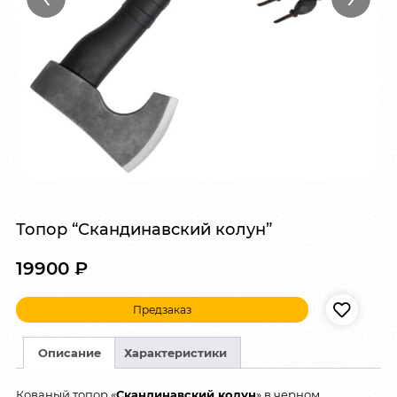
Топор “Скандинавский колун”
19900
₽
Предзаказ
Описание
Характеристики
Кованый топор «
Скандинавский колун
» в черном