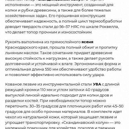
исполнении — это мощный инструмент, созданный для
колки и рубки древесины, а также для более тяжелых
хозяйственных задач. Его прошивная конструкция
обеспечивает надежность, а полный цикл термообработки
доводит твердость стали до 56–57 HRC по шкале Роквелла,
что делает топор прочным и износостойким.
Рукоять выполнена из прямослойного
ясеня
Краснодарского края, прошла полный обжиг и пропитку
льняным маслом. Такое сочетание придает древесине
высокую стойкость к нагрузкам, а также делает рукоять
долговечной и устойчивой к влаге. Эргономичная форма и
оптимальная длина 550 мм обеспечивают удобство работы
и позволяют эффективно использовать силу удара.
Кованое лезвие из инструментальной стали
У8А
с длиной
режущей кромки 110 мм и углом заточки 40 градусов
выпуклой линзой идеально подходит для колки дров и
разделки костей. При необходимости топор можно
переточить: 30–35 градусов для плотницких работ или 45–50
градусов для особо прочных материалов. В комплекте идет
чехол из натуральной кожи, который защищает лезвие и
упрощает транспортировку. «Скандинавский колун» — это
надежный помощник для хозяйства, походов и таежных