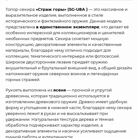
Топор-секира
«Страж горы» (SG-U8A )
— это массивное и
выразительное изделие, выполненное в стиле
исторического и фэнтезийного оружия. Данная модель
представлена
в единственном экземпляре
, что делает её
особенно интересной для коллекционеров и ценителей
необычных предметов. Секира сочетает мощную
конструкцию, декоративные элементы и качественные
материалы, благодаря чему отлично подходит для
коллекции, тематического интерьера или фотосессий.
Широкое двустороннее лезвие придаёт оружию
внушительный и брутальный внешний вид, а общий дизайн
напоминает оружие северных воинов и легендарных
горных стражей.
Рукоять выполнена из
ясеня
— прочной и упругой
древесины, которая традиционно используется в
изготовлении древкового оружия. Древко имеет удобную
форму и утолщение в нижней части, благодаря чему секира
уверенно лежит в руках и не выскальзывает при
удержании. Натуральная текстура дерева и тёмная
обработка подчёркивают характер изделия, а
декоративные элементы и насечки усиливают ощущение
ручной работы и аутентичности.