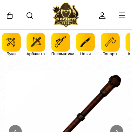
Луки
Арбалеты
Пневматика
Ножи
Топоры
К
‹
›