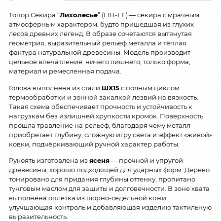
Топор Секира “
Лихолесье
” (LIH-LE) — секира с мрачным,
атмосферным характером, будто пришедшая из глухих
лесов древних легенд. В образе сочетаются вытянутая
геометрия, выразительный рельеф металла и тёплая
фактура натуральной древесины. Модель производит
цельное впечатление: ничего лишнего, только форма,
материал и ремесленная подача.
Голова выполнена из стали
ШХ15
с полным циклом
термообработки и зонной закалкой лезвий на вязкость.
Такая схема обеспечивает прочность и устойчивость к
нагрузкам без излишней хрупкости кромок. Поверхность
прошла травление на рельеф, благодаря чему металл
приобретает глубину, сложную игру света и эффект «живой»
ковки, подчёркивающий ручной характер работы.
Рукоять изготовлена из
ясеня
— прочной и упругой
древесины, хорошо подходящей для ударных форм. Дерево
тонировано для придания глубины оттенку, пропитано
тунговым маслом для защиты и долговечности. В зоне хвата
выполнена оплётка из шорно-седельной кожи,
улучшающая контроль и добавляющая изделию тактильную
выразительность.