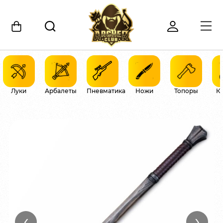
Луки
Арбалеты
Пневматика
Ножи
Топоры
К
‹
›