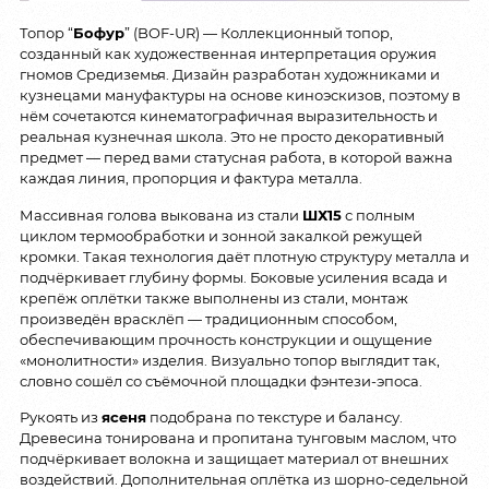
Топор “
Бофур
” (BOF-UR) — Коллекционный топор,
созданный как художественная интерпретация оружия
гномов Средиземья. Дизайн разработан художниками и
кузнецами мануфактуры на основе киноэскизов, поэтому в
нём сочетаются кинематографичная выразительность и
реальная кузнечная школа. Это не просто декоративный
предмет — перед вами статусная работа, в которой важна
каждая линия, пропорция и фактура металла.
Массивная голова выкована из стали
ШХ15
с полным
циклом термообработки и зонной закалкой режущей
кромки. Такая технология даёт плотную структуру металла и
подчёркивает глубину формы. Боковые усиления всада и
крепёж оплётки также выполнены из стали, монтаж
произведён врасклёп — традиционным способом,
обеспечивающим прочность конструкции и ощущение
«монолитности» изделия. Визуально топор выглядит так,
словно сошёл со съёмочной площадки фэнтези-эпоса.
Рукоять из
ясеня
подобрана по текстуре и балансу.
Древесина тонирована и пропитана тунговым маслом, что
подчёркивает волокна и защищает материал от внешних
воздействий. Дополнительная оплётка из шорно-седельной