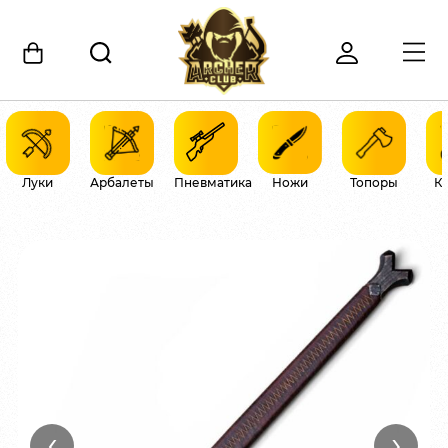
Луки
Арбалеты
Пневматика
Ножи
Топоры
К
‹
›