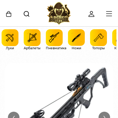
Луки
Арбалеты
Пневматика
Ножи
Топоры
К
‹
›