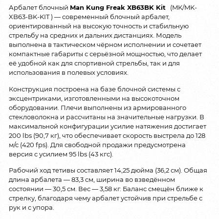
Арбалет блочный
Man Kung Freak XB63BK Kit
(MK/MK-
XB63-BK-KIT ) — современный блочный арбалет,
ориентированный на высокую точность и стабильную
стрельбу на средних и дальних дистанциях. Модель
выполнена в тактическом чёрном исполнении и сочетает
компактные габариты с серьёзной мощностью, что делает
её удобной как для спортивной стрельбы, так и для
использования в полевых условиях.
Конструкция построена на базе блочной системы с
эксцентриками, изготовленными на высокоточном
оборудовании. Плечи выполнены из армированного
стекловолокна и рассчитаны на значительные нагрузки. В
максимальной конфигурации усилие натяжения достигает
200 lbs (90,7 кг), что обеспечивает скорость выстрела до 128
м/с (420 fps). Для свободной продажи предусмотрена
версия с усилием 95 lbs (43 кгс).
Рабочий ход тетивы составляет 14,25 дюйма (36,2 см). Общая
длина арбалета — 83,3 см, ширина во взведённом
состоянии — 30,5 см. Вес — 3,58 кг. Баланс смещён ближе к
стрелку, благодаря чему арбалет устойчив при стрельбе с
рук и с упора.